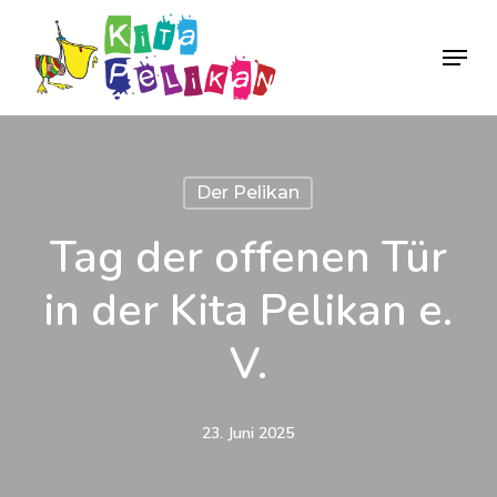
Skip
Menu
to
Close
main
Menu
content
Der Pelikan
Tag der offenen Tür
in der Kita Pelikan e.
V.
23. Juni 2025